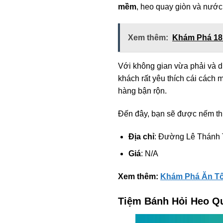
mềm
, heo quay giòn và nướ
Xem thêm:
Khám Phá 18 
Với không gian vừa phải và d
khách rất yêu thích cái cách
hàng bận rộn.
Đến đây, bạn sẽ được nếm thử
Địa chỉ
: Đường Lê Thánh 
Giá
: N/A
Xem thêm:
Khám Phá Ăn Tối
Tiệm Bánh Hỏi Heo Q