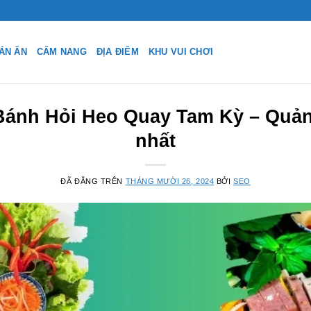
ÁN ĂN
CẨM NANG
ĐỊA ĐIỂM
KHU VUI CHƠI
 Bánh Hỏi Heo Quay Tam Kỳ – Quả
nhất
ĐÃ ĐĂNG TRÊN
THÁNG MƯỜI 26, 2024
BỞI
SEO