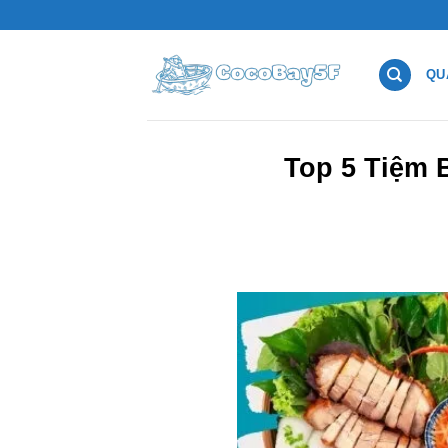
Chuyển
đến
nội
QU
dung
Top 5 Tiệm