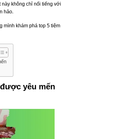
t này không chỉ nổi tiếng với
n hảo.
g mình khám phá top 5 tiệm
mến
à được yêu mến