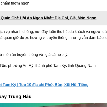
c chấm thơm ngon.
Quán Chè Hội An Ngon Nhất: Địa Chỉ, Giá, Món Ngon
ịch vụ nhanh chóng, nơi đây luôn thu hút du khách và người dâ
 mà quán giữ được hương vị truyền thống, nhưng vẫn đảm bảo s
 món ăn truyền thống với giá cả hợp lý.
Tôn, phường An Mỹ, thành phố Tam Kỳ, tỉnh Quảng Nam
 Tam Kỳ | Top 10 địa chỉ Phở, Bún, Xôi Nổi Tiếng
uay Trung Hậu