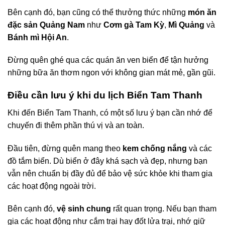
Bên cạnh đó, bạn cũng có thể thưởng thức những
món ăn
đặc sản Quảng Nam
như
Cơm gà Tam Kỳ
,
Mì Quảng
và
Bánh mì Hội An
.
Đừng quên ghé qua các quán ăn ven biển để tận hưởng
những bữa ăn thơm ngon với không gian mát mẻ, gần gũi.
Điều cần lưu ý khi du lịch Biển Tam Thanh
Khi đến Biển Tam Thanh, có một số lưu ý bạn cần nhớ để
chuyến đi thêm phần thú vị và an toàn.
Đầu tiên, đừng quên mang theo
kem chống nắng
và các
đồ tắm biển. Dù biển ở đây khá sạch và đẹp, nhưng bạn
vẫn nên chuẩn bị đầy đủ để bảo vệ sức khỏe khi tham gia
các hoạt động ngoài trời.
Bên cạnh đó,
vệ sinh chung
rất quan trọng. Nếu bạn tham
gia các hoạt động như cắm trại hay đốt lửa trại, nhớ giữ