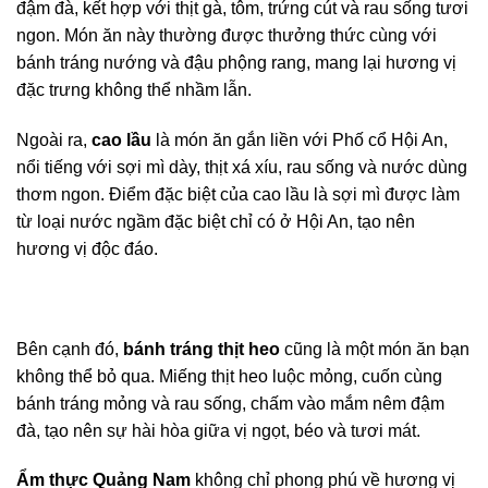
đậm đà, kết hợp với thịt gà, tôm, trứng cút và rau sống tươi
ngon. Món ăn này thường được thưởng thức cùng với
bánh tráng nướng và đậu phộng rang, mang lại hương vị
đặc trưng không thể nhầm lẫn.
Ngoài ra,
cao lầu
là món ăn gắn liền với Phố cổ Hội An,
nổi tiếng với sợi mì dày, thịt xá xíu, rau sống và nước dùng
thơm ngon. Điểm đặc biệt của cao lầu là sợi mì được làm
từ loại nước ngầm đặc biệt chỉ có ở Hội An, tạo nên
hương vị độc đáo.
Bên cạnh đó,
bánh tráng thịt heo
cũng là một món ăn bạn
không thể bỏ qua. Miếng thịt heo luộc mỏng, cuốn cùng
bánh tráng mỏng và rau sống, chấm vào mắm nêm đậm
đà, tạo nên sự hài hòa giữa vị ngọt, béo và tươi mát.
Ẩm thực Quảng Nam
không chỉ phong phú về hương vị