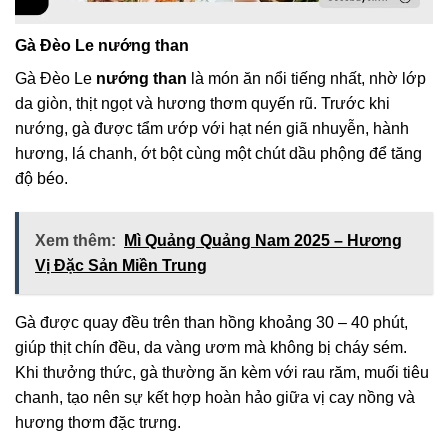
Gà Đèo Le nướng than
Gà Đèo Le
nướng than
là món ăn nổi tiếng nhất, nhờ lớp
da giòn, thịt ngọt và hương thơm quyến rũ. Trước khi
nướng, gà được tẩm ướp với hạt nén giã nhuyễn, hành
hương, lá chanh, ớt bột cùng một chút dầu phộng để tăng
độ béo.
Xem thêm:
Mì Quảng Quảng Nam 2025 – Hương
Vị Đặc Sản Miền Trung
Gà được quay đều trên than hồng khoảng 30 – 40 phút,
giúp thịt chín đều, da vàng ươm mà không bị cháy sém.
Khi thưởng thức, gà thường ăn kèm với rau răm, muối tiêu
chanh, tạo nên sự kết hợp hoàn hảo giữa vị cay nồng và
hương thơm đặc trưng.