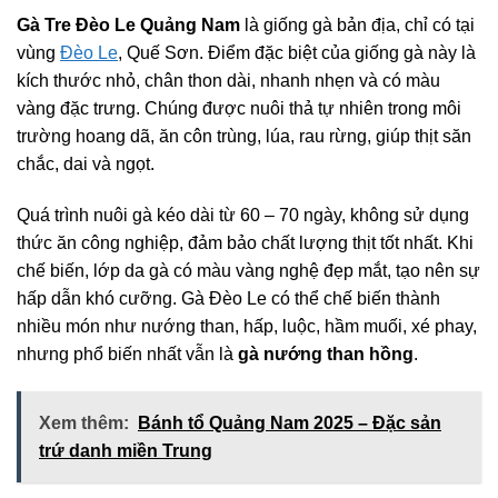
Gà Tre Đèo Le Quảng Nam
là giống gà bản địa, chỉ có tại
vùng
Đèo Le
, Quế Sơn. Điểm đặc biệt của giống gà này là
kích thước nhỏ, chân thon dài, nhanh nhẹn và có màu
vàng đặc trưng. Chúng được nuôi thả tự nhiên trong môi
trường hoang dã, ăn côn trùng, lúa, rau rừng, giúp thịt săn
chắc, dai và ngọt.
Quá trình nuôi gà kéo dài từ 60 – 70 ngày, không sử dụng
thức ăn công nghiệp, đảm bảo chất lượng thịt tốt nhất. Khi
chế biến, lớp da gà có màu vàng nghệ đẹp mắt, tạo nên sự
hấp dẫn khó cưỡng. Gà Đèo Le có thể chế biến thành
nhiều món như nướng than, hấp, luộc, hầm muối, xé phay,
nhưng phổ biến nhất vẫn là
gà nướng than hồng
.
Xem thêm:
​Bánh tổ Quảng Nam 2025 – Đặc sản
trứ danh miền Trung