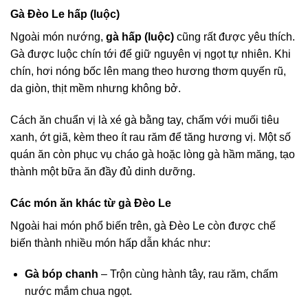
Gà Đèo Le hấp (luộc)
Ngoài món nướng,
gà hấp (luộc)
cũng rất được yêu thích.
Gà được luộc chín tới để giữ nguyên vị ngọt tự nhiên. Khi
chín, hơi nóng bốc lên mang theo hương thơm quyến rũ,
da giòn, thịt mềm nhưng không bở.
Cách ăn chuẩn vị là xé gà bằng tay, chấm với muối tiêu
xanh, ớt giã, kèm theo ít rau răm để tăng hương vị. Một số
quán ăn còn phục vụ cháo gà hoặc lòng gà hầm măng, tạo
thành một bữa ăn đầy đủ dinh dưỡng.
Các món ăn khác từ gà Đèo Le
Ngoài hai món phổ biến trên, gà Đèo Le còn được chế
biến thành nhiều món hấp dẫn khác như:
Gà bóp chanh
– Trộn cùng hành tây, rau răm, chấm
nước mắm chua ngọt.