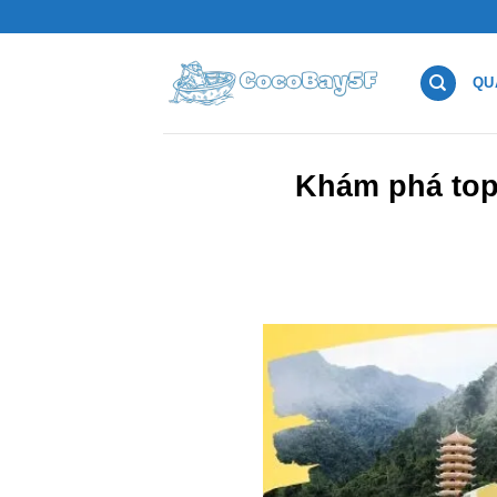
Chuyển
đến
nội
QU
dung
Khám phá top 