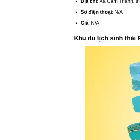
Địa chỉ
: Xã Cẩm Thanh, t
Số điện thoại
: N/A
Giá
: N/A
Khu du lịch sinh thá