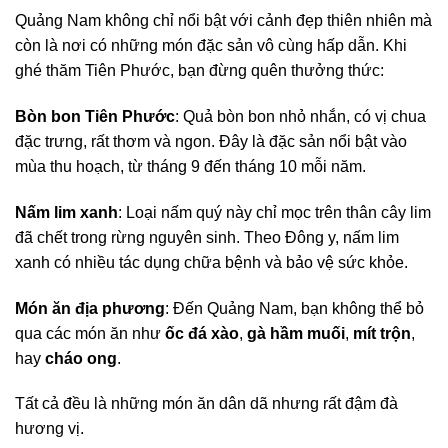
Quảng Nam không chỉ nổi bật với cảnh đẹp thiên nhiên mà
còn là nơi có những món đặc sản vô cùng hấp dẫn. Khi
ghé thăm Tiên Phước, bạn đừng quên thưởng thức:
Bòn bon Tiên Phước
: Quả bòn bon nhỏ nhắn, có vị chua
đặc trưng, rất thơm và ngon. Đây là đặc sản nổi bật vào
mùa thu hoạch, từ tháng 9 đến tháng 10 mỗi năm.
Nấm lim xanh
: Loại nấm quý này chỉ mọc trên thân cây lim
đã chết trong rừng nguyên sinh. Theo Đông y, nấm lim
xanh có nhiều tác dụng chữa bệnh và bảo vệ sức khỏe.
Món ăn địa phương
: Đến Quảng Nam, bạn không thể bỏ
qua các món ăn như
ốc đá xào
,
gà hầm muối
,
mít trộn
,
hay
cháo ong
.
Tất cả đều là những món ăn dân dã nhưng rất đậm đà
hương vị.