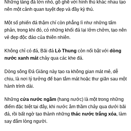
Những tảng đá lớn nhỏ, gồ ghề với hình thù khác nhau tạo
nên một cảnh quan tuyệt đẹp và đầy kỳ thú.
Một số phiến đá thậm chí còn phẳng lì như những tấm
phản, trong khi đó, có những khối đá lại lởm chởm, tạo nên
vẻ đẹp độc đáo của thiên nhiên.
Không chỉ có đá, Bãi đá
Lò Thung
còn nổi bật với
dòng
nước xanh mát
chảy qua các khe đá.
Dòng sông Đá Giăng này tạo ra không gian mát mẻ, dễ
chịu, là nơi lý tưởng để bạn tắm mát hoặc thư giãn sau một
hành trình dài.
Những
cửa nước ngầm
(hang nước) là một trong những
điểm đặc biệt tại đây, khi nước âm thầm chảy qua dưới bãi
đá, rồi bất ngờ tạo thành những
thác nước trắng xóa
, làm
say đắm lòng người.