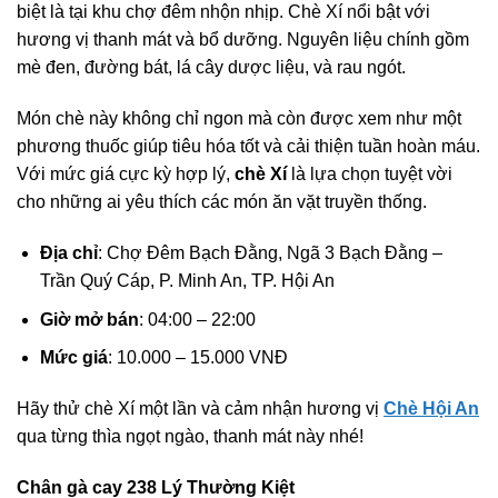
biệt là tại khu chợ đêm nhộn nhịp. Chè Xí nổi bật với
hương vị thanh mát và bổ dưỡng. Nguyên liệu chính gồm
mè đen, đường bát, lá cây dược liệu, và rau ngót.
Món chè này không chỉ ngon mà còn được xem như một
phương thuốc giúp tiêu hóa tốt và cải thiện tuần hoàn máu.
Với mức giá cực kỳ hợp lý,
chè Xí
là lựa chọn tuyệt vời
cho những ai yêu thích các món ăn vặt truyền thống.
Địa chỉ
: Chợ Đêm Bạch Đằng, Ngã 3 Bạch Đằng –
Trần Quý Cáp, P. Minh An, TP. Hội An
Giờ mở bán
: 04:00 – 22:00
Mức giá
: 10.000 – 15.000 VNĐ
Hãy thử chè Xí một lần và cảm nhận hương vị
Chè Hội An
qua từng thìa ngọt ngào, thanh mát này nhé!
Chân gà cay 238 Lý Thường Kiệt