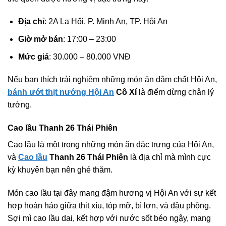
Địa chỉ
: 2A La Hối, P. Minh An, TP. Hội An
Giờ mở bán
: 17:00 – 23:00
Mức giá
: 30.000 – 80.000 VNĐ
Nếu bạn thích trải nghiệm những món ăn đậm chất Hội An,
bánh ướt thịt nướng Hội An
Cô Xí
là điểm dừng chân lý
tưởng.
Cao lầu Thanh 26 Thái Phiên
Cao lầu là một trong những món ăn đặc trưng của Hội An,
và
Cao lầu
Thanh 26 Thái Phiên
là địa chỉ mà mình cực
kỳ khuyên bạn nên ghé thăm.
Món cao lầu tại đây mang đậm hương vị Hội An với sự kết
hợp hoàn hảo giữa thịt xíu, tóp mỡ, bì lợn, và đậu phộng.
Sợi mì cao lầu dai, kết hợp với nước sốt béo ngậy, mang