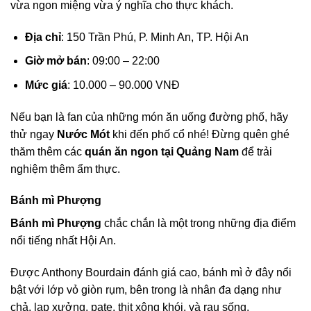
vừa ngon miệng vừa ý nghĩa cho thực khách.
Địa chỉ
: 150 Trần Phú, P. Minh An, TP. Hội An
Giờ mở bán
: 09:00 – 22:00
Mức giá
: 10.000 – 90.000 VNĐ
Nếu bạn là fan của những món ăn uống đường phố, hãy
thử ngay
Nước Mót
khi đến phố cổ nhé! Đừng quên ghé
thăm thêm các
quán ăn ngon tại Quảng Nam
để trải
nghiệm thêm ẩm thực.
Bánh mì Phượng
Bánh mì Phượng
chắc chắn là một trong những địa điểm
nổi tiếng nhất Hội An.
Được Anthony Bourdain đánh giá cao, bánh mì ở đây nổi
bật với lớp vỏ giòn rụm, bên trong là nhân đa dạng như
chả, lạp xưởng, pate, thịt xông khói, và rau sống.