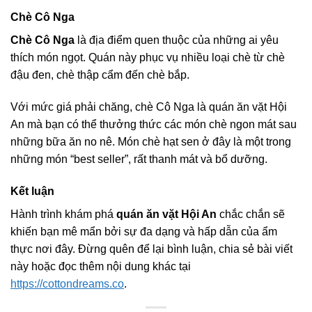
Chè Cô Nga
Chè Cô Nga
là địa điểm quen thuộc của những ai yêu
thích món ngọt. Quán này phục vụ nhiều loại chè từ chè
đậu đen, chè thập cẩm đến chè bắp.
Với mức giá phải chăng, chè Cô Nga là quán ăn vặt Hội
An mà bạn có thể thưởng thức các món chè ngon mát sau
những bữa ăn no nê. Món chè hạt sen ở đây là một trong
những món “best seller”, rất thanh mát và bổ dưỡng.
Kết luận
Hành trình khám phá
quán ăn vặt Hội An
chắc chắn sẽ
khiến bạn mê mẩn bởi sự đa dạng và hấp dẫn của ẩm
thực nơi đây. Đừng quên để lại bình luận, chia sẻ bài viết
này hoặc đọc thêm nội dung khác tại
https://cottondreams.co
.