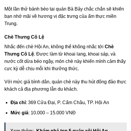
Một lần thử bánh bèo tại quán Bà Bảy chắc chắn sẽ khiến
bạn nhớ mãi về hương vị đặc trưng của ẩm thực miền
Trung.
Chè Thưng Cô Lệ
Nhắc đến chè Hội An, không thể không nhắc tới
Chè
Thưng Cô Lệ
. Được làm từ khoai lang, khoai sáp, và
nước cốt dừa béo ngậy, món chè này khiến mình cảm thấy
cực kỳ dễ chịu mỗi khi thưởng thức.
Với mức giá bình dân, quán chè này thu hút đông đảo thực
khách cả địa phương lẫn du khách.
Địa chỉ
: 369 Cửa Đại, P. Cẩm Châu, TP. Hội An
Mức giá
: 10.000 – 15.000 VNĐ
Xem thêm:
Khám phá top 5 quán xôi Hội An