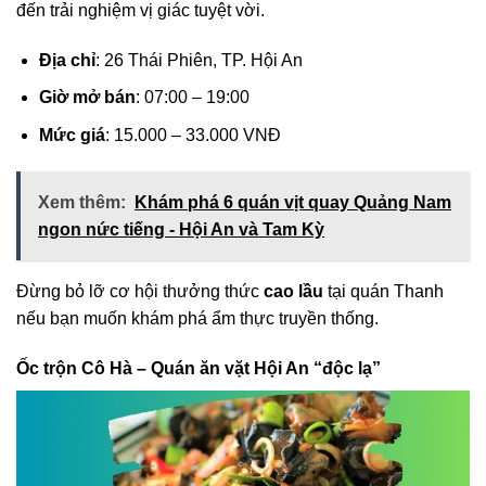
đến trải nghiệm vị giác tuyệt vời.
Địa chỉ
: 26 Thái Phiên, TP. Hội An
Giờ mở bán
: 07:00 – 19:00
Mức giá
: 15.000 – 33.000 VNĐ
Xem thêm:
Khám phá 6 quán vịt quay Quảng Nam
ngon nức tiếng - Hội An và Tam Kỳ
Đừng bỏ lỡ cơ hội thưởng thức
cao lầu
tại quán Thanh
nếu bạn muốn khám phá ẩm thực truyền thống.
Ốc trộn Cô Hà – Quán ăn vặt Hội An “độc lạ”