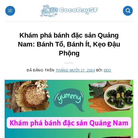
Chuyển
đến
nội
dung
Khám phá bánh đặc sản Quảng
Nam: Bánh Tổ, Bánh Ít, Kẹo Đậu
Phộng
ĐÃ ĐĂNG TRÊN
THÁNG MƯỜI 17, 2024
BỞI
SEO