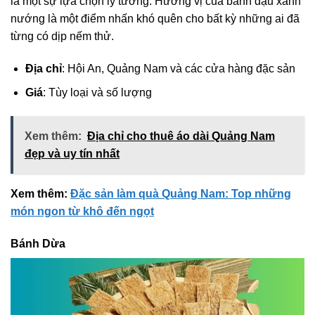
là một sự lựa chọn lý tưởng. Hương vị của bánh đậu xanh
nướng là một điểm nhấn khó quên cho bất kỳ những ai đã
từng có dịp nếm thử.
Địa chỉ
: Hội An, Quảng Nam và các cửa hàng đặc sản
Giá
: Tùy loại và số lượng
Xem thêm:
Địa chỉ cho thuê áo dài Quảng Nam
đẹp và uy tín nhất
Xem thêm:
Đặc sản làm quà Quảng Nam: Top những
món ngon từ khô đến ngọt
Bánh Dừa