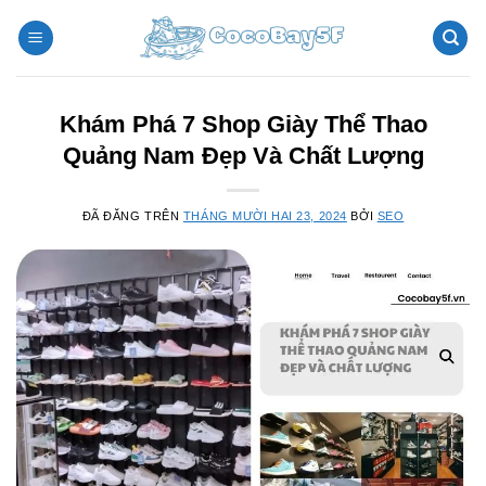
Chuyển
đến
nội
dung
Khám Phá 7 Shop Giày Thể Thao
Quảng Nam Đẹp Và Chất Lượng
ĐÃ ĐĂNG TRÊN
THÁNG MƯỜI HAI 23, 2024
BỞI
SEO