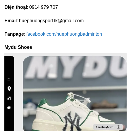
Điện thoại
: 0914 979 707
Email
:
huephuongsport.tk@gmail.com
Fanpage
:
facebook.com/huephuongbadminton
Mydu Shoes