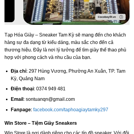
Tạp Hóa Giày – Sneaker Tam Kỳ sẽ mang đến cho khách
hàng sự đa dạng từ kiểu dáng, màu sắc cho đến cả
thương hiệu. Đây là nơi lý tưởng để tìm giày thể thao phù
hợp với phong cách và nhu cầu của bạn.
Địa chỉ
: 297 Hùng Vương, Phường An Xuân, TP. Tam
Kỳ, Quảng Nam
Điện thoại
: 0374 949 481
Email
:
sontuanqn@gmail.com
Fanpage
:
facebook.com/taphoagiaytamky297
Win Store – Tiệm Giày Sneakers
Win Store là nơi dành riêng cho các tín đồ sneaker. Với đội