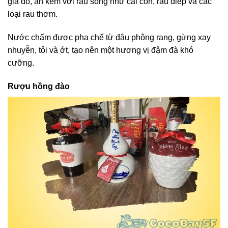
giá đỗ, ăn kèm với rau sống như cải con, rau diếp và các
loại rau thơm.
Nước chấm được pha chế từ đậu phộng rang, gừng xay
nhuyễn, tỏi và ớt, tạo nên một hương vị đậm đà khó
cưỡng.
Rượu hồng đào