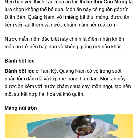
Nếu bạn yêu thích các món ăn thịt thì
bê thui Cầu Mống
là
lựa chọn không thể bỏ qua. Món ăn này có nguồn gốc từ
Điện Bàn, Quảng Nam, với miếng bê thui mỏng, được ăn
kèm với rau thơm và nước chấm mắm nêm cá cơm.
Nước mắm nêm đặc biệt này chính là điểm nhấn khiến
món ăn trở nên hấp dẫn và không giống nơi nào khác.
Bánh bột lọc
Bánh bột lọc
ở Tam Kỳ, Quảng Nam có vỏ trong suốt,
nhân tôm đậm đà và lớp mỡ bóng hấp dẫn. Món ăn này
được ăn kèm với nước chấm chua cay, mặn ngọt, tạo nên
một sự kết hợp hài hòa và khó quên.
Măng núi trộn