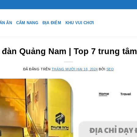
ÁN ĂN
CẨM NANG
ĐỊA ĐIỂM
KHU VUI CHƠI
y đàn Quảng Nam | Top 7 trung tâm 
ĐÃ ĐĂNG TRÊN
THÁNG MƯỜI HAI 18, 2024
BỞI
SEO