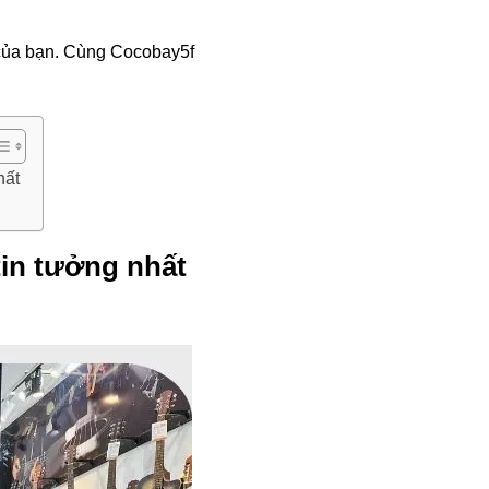
u của bạn. Cùng Cocobay5f
hất
in tưởng nhất