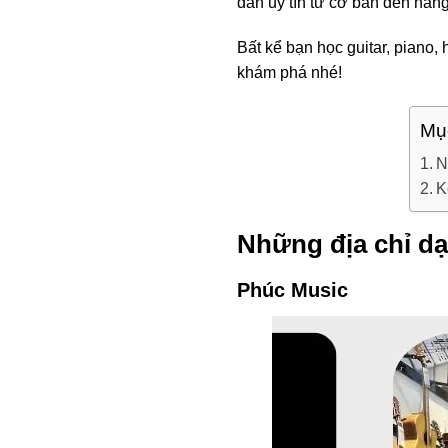
đàn uy tín từ cơ bản đến nâng
Bất kể bạn học guitar, piano
khám phá nhé!
Mụ
N
K
Những địa chỉ d
Phúc Music