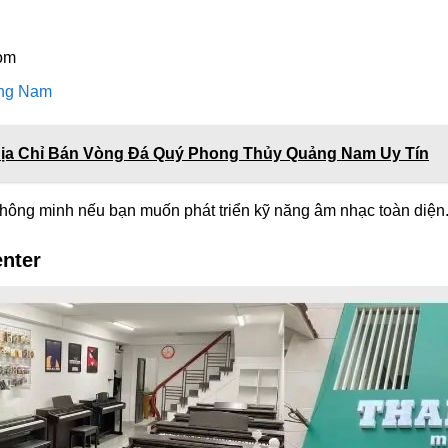
om
ng Nam
ịa Chỉ Bán Vòng Đá Quý Phong Thủy Quảng Nam Uy Tín
thông minh nếu bạn muốn phát triển kỹ năng âm nhạc toàn diện
nter