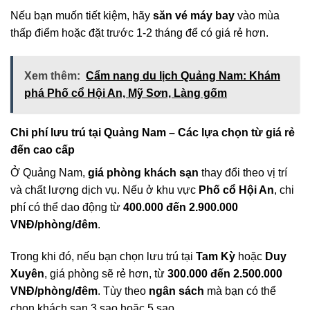
Nếu bạn muốn tiết kiệm, hãy
săn vé máy bay
vào mùa
thấp điểm hoặc đặt trước 1-2 tháng để có giá rẻ hơn.
Xem thêm:
Cẩm nang du lịch Quảng Nam: Khám
phá Phố cổ Hội An, Mỹ Sơn, Làng gốm
Chi phí lưu trú tại Quảng Nam – Các lựa chọn từ giá rẻ
đến cao cấp
Ở Quảng Nam,
giá phòng khách sạn
thay đổi theo vị trí
và chất lượng dịch vụ. Nếu ở khu vực
Phố cổ Hội An
, chi
phí có thể dao động từ
400.000 đến 2.900.000
VNĐ/phòng/đêm
.
Trong khi đó, nếu bạn chọn lưu trú tại
Tam Kỳ
hoặc
Duy
Xuyên
, giá phòng sẽ rẻ hơn, từ
300.000 đến 2.500.000
VNĐ/phòng/đêm
. Tùy theo
ngân sách
mà bạn có thể
chọn khách sạn 3 sao hoặc 5 sao.