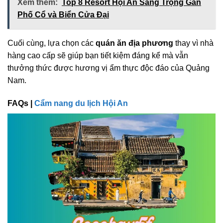
Xem thêm:
Top 8 Resort Hội An Sang Trọng Gần
Phố Cổ và Biển Cửa Đại
Cuối cùng, lựa chọn các
quán ăn địa phương
thay vì nhà
hàng cao cấp sẽ giúp bạn tiết kiệm đáng kể mà vẫn
thưởng thức được hương vị ẩm thực độc đáo của Quảng
Nam.
FAQs |
Cẩm nang du lịch Hội An