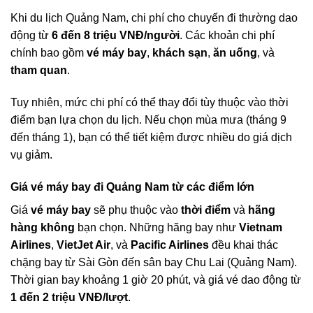
Khi du lịch Quảng Nam, chi phí cho chuyến đi thường dao
động từ
6 đến 8 triệu VNĐ/người
. Các khoản chi phí
chính bao gồm
vé máy bay
,
khách sạn
,
ăn uống
, và
tham quan
.
Tuy nhiên, mức chi phí có thể thay đổi tùy thuộc vào thời
điểm bạn lựa chọn du lịch. Nếu chọn mùa mưa (tháng 9
đến tháng 1), bạn có thể tiết kiệm được nhiều do giá dịch
vụ giảm.
Giá vé máy bay đi Quảng Nam từ các điểm lớn
Giá
vé máy bay
sẽ phụ thuộc vào
thời điểm
và
hãng
hàng không
bạn chọn. Những hãng bay như
Vietnam
Airlines
,
VietJet Air
, và
Pacific Airlines
đều khai thác
chặng bay từ Sài Gòn đến sân bay Chu Lai (Quảng Nam).
Thời gian bay khoảng 1 giờ 20 phút, và giá vé dao động từ
1 đến 2 triệu VNĐ/lượt
.