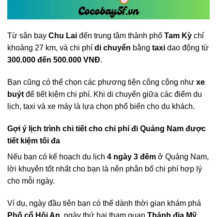
Từ sân bay
Chu Lai
đến trung tâm thành phố
Tam Kỳ
chỉ
khoảng 27 km, và chi phí
di chuyển
bằng
taxi
dao động từ
300.000 đến 500.000 VNĐ
.
Bạn cũng có thể chọn các phương tiện công cộng như
xe
buýt
để tiết kiệm chi phí. Khi di chuyển giữa các điểm du
lịch, taxi và xe máy là lựa chọn phổ biến cho du khách.
Gợi ý lịch trình chi tiết cho chi phí đi Quảng Nam được
tiết kiệm tối đa
Nếu bạn có kế hoạch du lịch
4 ngày 3 đêm
ở Quảng Nam,
lời khuyên tốt nhất cho bạn là nên phân bổ chi phí hợp lý
cho mỗi ngày.
Ví dụ, ngày đầu tiên bạn có thể dành thời gian khám phá
Phố cổ Hội An
, ngày thứ hai tham quan
Thánh địa Mỹ