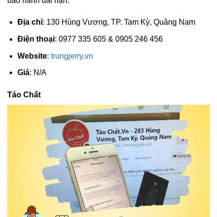
bảo hành dài hạn.
Địa chỉ
: 130 Hùng Vương, TP. Tam Kỳ, Quảng Nam
Điện thoại
: 0977 335 605 & 0905 246 456
Website
:
trungjerry.vn
Giá
: N/A
Táo Chất